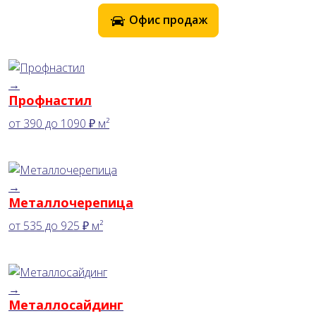
Офис продаж
→
Профнастил
от
390
до
1090 ₽
м²
→
Металлочерепица
от
535
до
925 ₽
м²
→
Металлосайдинг