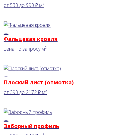
от
530
до
990 ₽
м²
→
Фальцевая кровля
цена по запросу
м²
→
Плоский лист (отмотка)
от
390
до
2172 ₽
м²
→
Заборный профиль