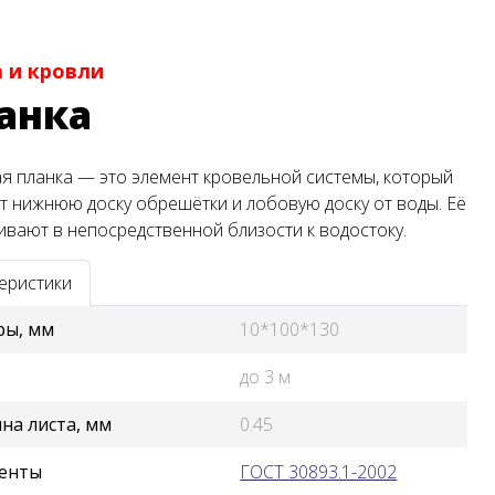
 и кровли
анка
я планка — это элемент кровельной системы, который
 нижнюю доску обрешётки и лобовую доску от воды. Её
ивают в непосредственной близости к водостоку.
еристики
ры, мм
10*100*130
до 3 м
на листа, мм
0.45
енты
ГОСТ 30893.1-2002