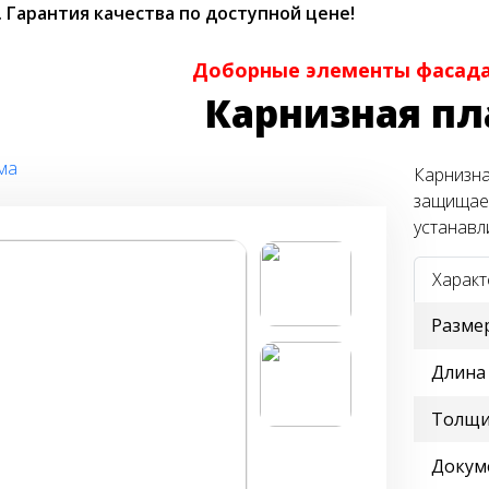
.
Гарантия качества по доступной цене!
Доборные элементы фасада
Карнизная пл
ма
Карнизна
защищает
устанавл
Характ
Разме
Длина
Толщи
Докум